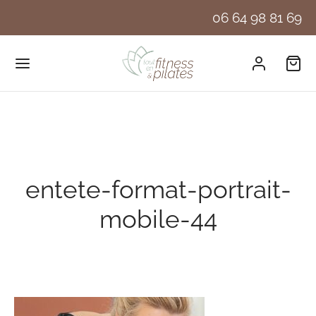
06 64 98 81 69
entete-format-portrait-
mobile-44