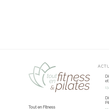
ACTU
Di
et
13
Di
Pi
Tout en Fitness