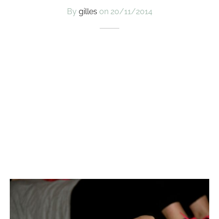
By
gilles
on
20/11/2014