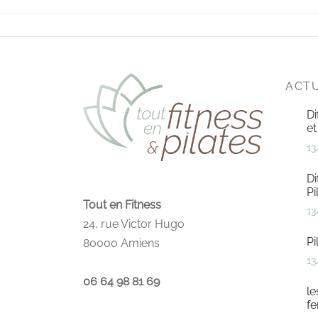
ACTU
Di
et
13
Di
Pi
Tout en Fitness
13
24, rue Victor Hugo
Pi
80000 Amiens
13
06 64 98 81 69
le
f