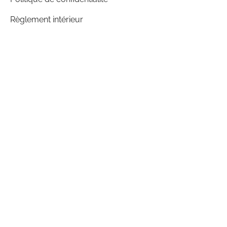
Règlement intérieur
SUIVEZ TOUT EN FITNESS :
PAIEMENT EN LIGNE SÉCURISÉ
PAIEMENT EN 3X
Paiement en 3x sans frais disponible au club