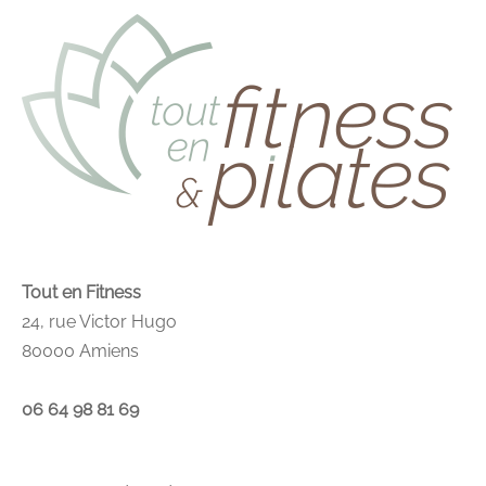
Tout en Fitness
24, rue Victor Hugo
80000 Amiens
06 64 98 81 69