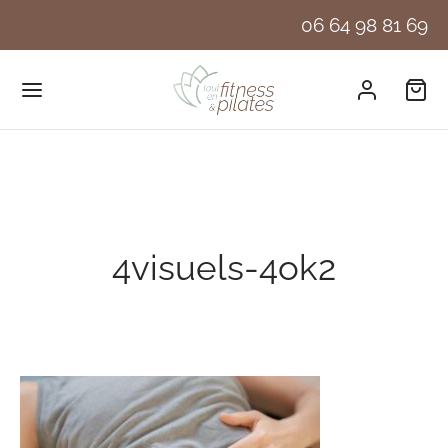
06 64 98 81 69
4visuels-4ok2