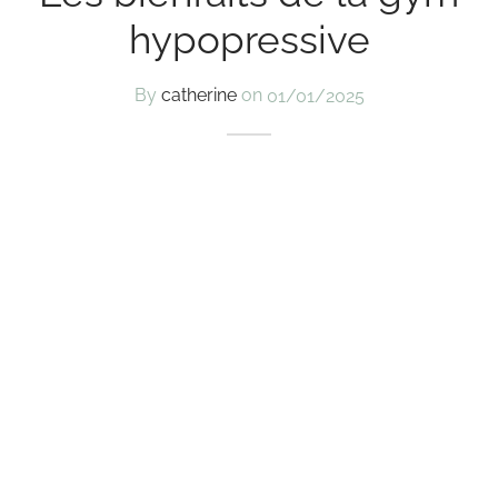
hypopressive
By
catherine
on
01/01/2025