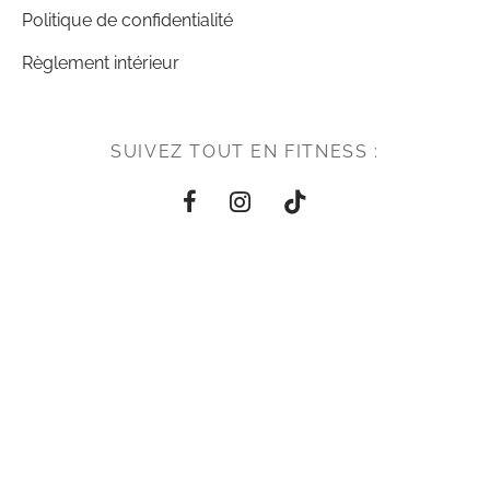
Politique de confidentialité
Règlement intérieur
SUIVEZ TOUT EN FITNESS :
PAIEMENT EN LIGNE SÉCURISÉ
PAIEMENT EN 3X
Paiement en 3x sans frais disponible au club