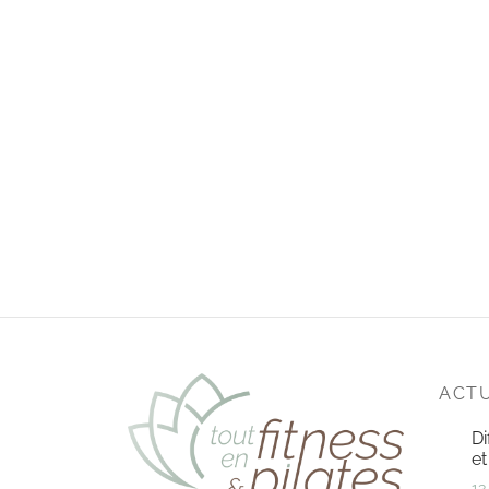
ACTU
Di
et
13