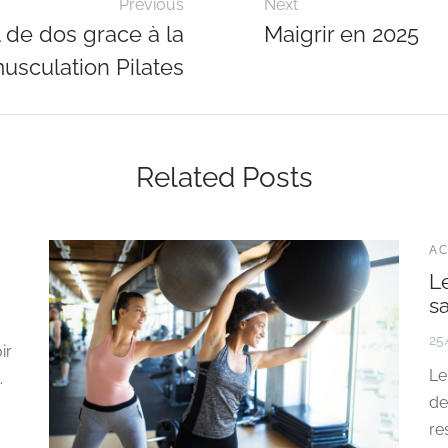
Previous
Next
 de dos grace à la
Maigrir en 2025
usculation Pilates
Related Posts
AC
Le
s
25
ir
Le
.
de
re