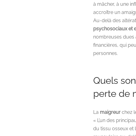
à mâcher, à une in
accroître un amaig
Au-delà des altérat
psychosociaux et 
nombreuses dues av
financières, qui peu
personnes.
Quels sont
perte de 
La
maigreur
chez le
« L’un des principa
du tissu osseux et 