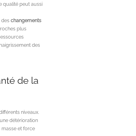
 qualité peut aussi
à des
changements
 proches plus
 ressources
’amaigrissement des
anté de la
ifférents niveaux.
une détérioration
a masse et force