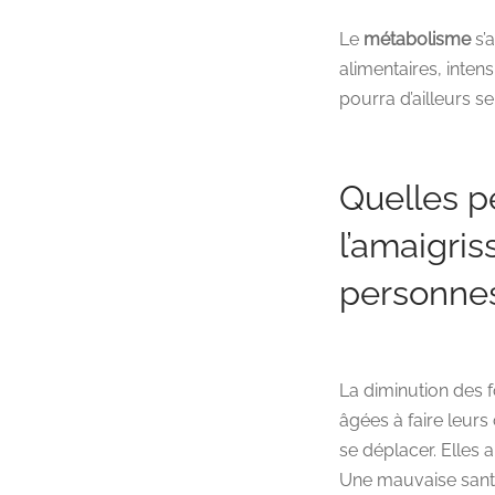
Le
métabolisme
s’
alimentaires, inten
pourra d’ailleurs s
Quelles p
l’amaigri
personne
La diminution des f
âgées à faire leur
se déplacer. Elles 
Une mauvaise sant