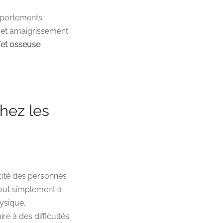
omportements
. Cet amaigrissement
/et osseuse
.
hez les
acité des personnes
tout simplement à
hysique.
e à des difficultés