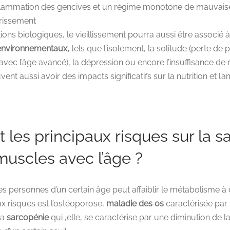
flammation des gencives et un régime monotone de mauvaise
rissement
ions biologiques, le vieillissement pourra aussi être associé 
environnementaux,
tels que l’isolement, la solitude (perte de
ec l’âge avancé), la dépression ou encore l’insuffisance de
vent aussi avoir des impacts significatifs sur la nutrition et l
 les principaux risques sur la s
muscles avec l’âge ?
s personnes d’un certain âge peut affaiblir le métabolisme à d
ux risques est l’ostéoporose,
maladie des os
caractérisée par 
la
sarcopénie
qui ,elle, se caractérise par une diminution de l