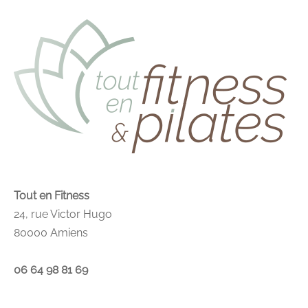
Tout en Fitness
24, rue Victor Hugo
80000 Amiens
06 64 98 81 69