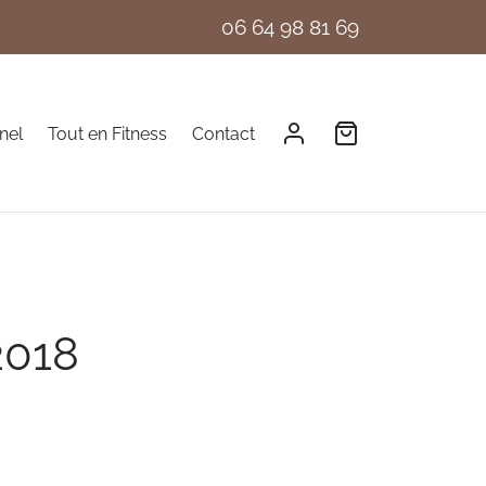
06 64 98 81 69
nel
Tout en Fitness
Contact
2018