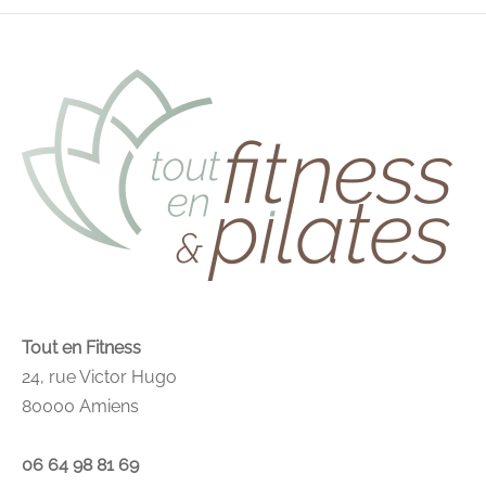
Tout en Fitness
24, rue Victor Hugo
80000 Amiens
06 64 98 81 69