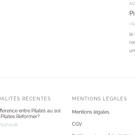
AC
Pi
09
le
re
un
ALITÉS RÉCENTES
MENTIONS LÉGALES
fference entre Pilates au sol
Mentions légales
 Pilates Reformer?
CGV
/07/2026