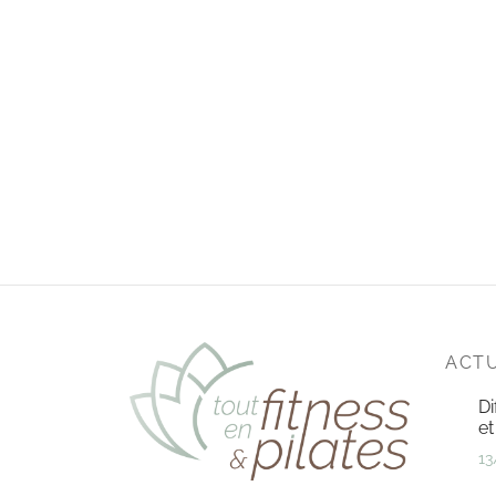
ACTU
Di
et
13