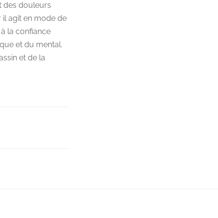
t des douleurs
r il agit en mode de
 à la confiance
que et du mental.
ssin et de la