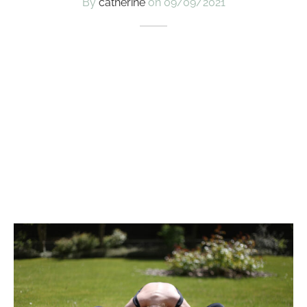
By
catherine
on
09/09/2021